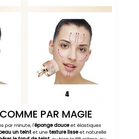
 COMME PAR MAGIE
s par minute, l'
éponge douce
et élastiques
peau un teint
et une
texture lisse
et naturelle
érer le fond de teint
, ou bien la BB crème, ou