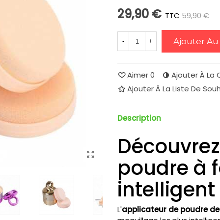
29,90 €
TTC
59,90 €
-
Ajouter Au
-
+
Aimer
0
Ajouter À La
Ajouter À La Liste De Sou
Description
Découvrez 
poudre à f
intelligent
L'
applicateur de poudre de 