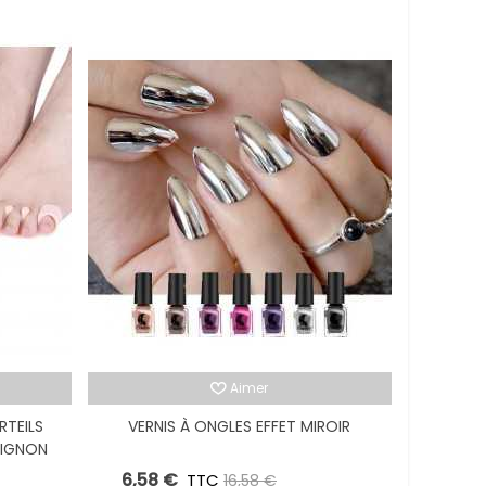
Aimer
RTEILS
VERNIS À ONGLES EFFET MIROIR
OIGNON
™
6,58 €
,00 €
TTC
-10,00 €
16,58 €