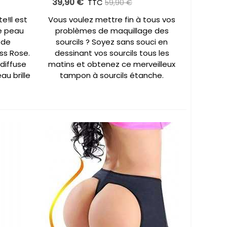
39,90 €
,00 €
TTC
-20,00 €
59,90 €
te!Il est
Vous voulez mettre fin à tous vos
re peau
problèmes de maquillage des
 de
sourcils ? Soyez sans souci en
ss Rose.
dessinant vos sourcils tous les
 diffuse
matins et obtenez ce merveilleux
au brille
tampon à sourcils étanche.