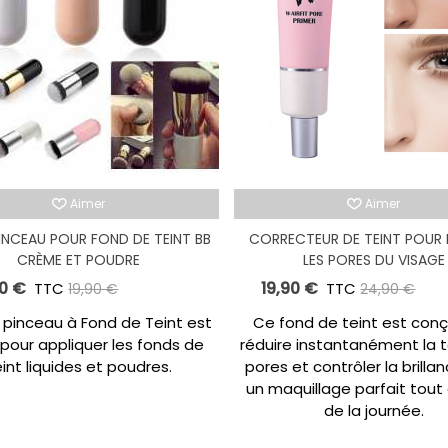
Aimer
Aimer
INCEAU POUR FOND DE TEINT BB
CORRECTEUR DE TEINT POUR 
CRÈME ET POUDRE
LES PORES DU VISAGE
90 €
19,90 €
TTC
-6,00 €
TTC
-5
19,90 €
24,90 €
 pinceau à Fond de Teint est
Ce fond de teint est con
é pour appliquer les fonds de
réduire instantanément la t
eint liquides et poudres.
pores et contrôler la brilla
un maquillage parfait tout
de la journée.