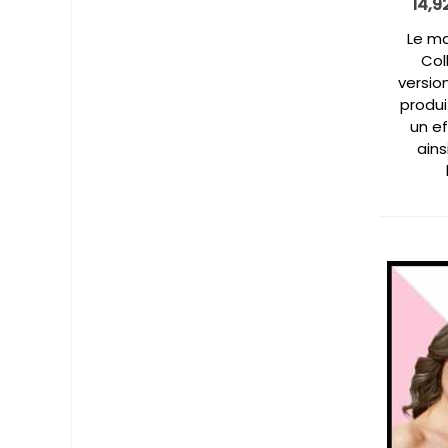
14,9
Le ma
Col
versio
produi
un ef
ains