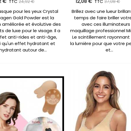
2 €
12,08 €
TTC
-10,00 €
TTC
-25
24,92 €
37,08 €
sque pour les yeux Crystal
Brillez avec une lueur brillan
lagen Gold Powder est la
temps de faire briller vot
n améliorée et évolutive des
avec ces illuminateurs
ts de luxe pour le visage. Il a
maquillage professionnel Mi
fet anti-rides et anti-âge,
Le scintillement rayonnant
i qu'un effet hydratant et
la lumière pour que votre pe
hydratant autour de...
et...