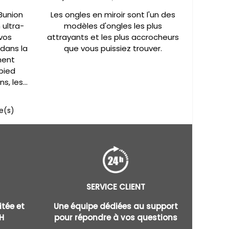
Bunion
Les ongles en miroir sont l'un des
 ultra-
modèles d'ongles les plus
vos
attrayants et les plus accrocheurs
 dans la
que vous puissiez trouver.
ment
pied
, les...
le(s)
SERVICE CLIENT
tée et
Une équipe dédiées au support
H
pour répondre à vos questions