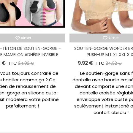
Aimer
Aimer
-TÉTON DE SOUTIEN-GORGE -
SOUTIEN-GORGE WONDER BR
 MAMELON ADHÉSIF INVISIBLE
PUSH-UP M L XL XXL 3 
2 €
9,92 €
TTC
-15,00 €
TTC
-15
24,92 €
24,92 €
vous toujours contrarié de
Le soutien-gorge sans fi
s habiller comme ça ? Ce
dentelle avec boucle croisé
tien de rehaussement de
devant comporte une san
en-gorge en silicone auto-
dentelle croisée réglabl
if modelera votre poitrine
enveloppe votre buste p
parfaitement！
soulèvement instantané 
confort absolu !