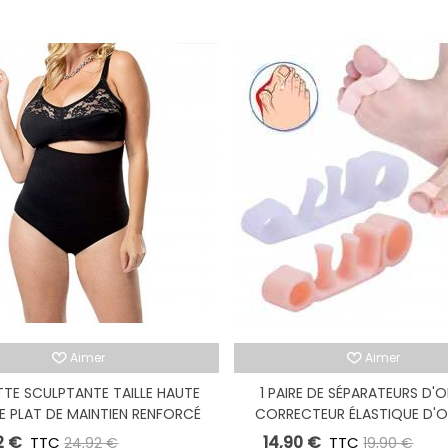
Aimer
Aimer
TE SCULPTANTE TAILLE HAUTE
1 PAIRE DE SÉPARATEURS D'O
E PLAT DE MAINTIEN RENFORCÉ
CORRECTEUR ÉLASTIQUE D'
BUNION CORRECTOR
2 €
14,90 €
TTC
-12,00 €
TTC
-5
24,92 €
19,90 €