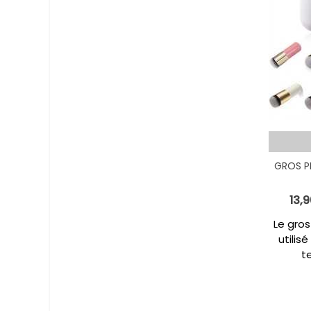
GROS P
13,
Le gros
utilis
t