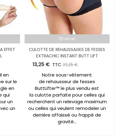
Aimer
A EFFET
CULOTTE DE REHAUSSAGES DE FESSES
XL
EXTRACHIC INSTANT BUTT LIFT
13,25 €
,00 €
TTC
-20,00 €
33,25 €
l en
Notre sous-vêtement
e sur le
de rehausseur de fesses
gle en
ButtLifter™ le plus vendu est
e qui
la culotte parfaite pour celles qui
our un
recherchent un relevage maximum
avec un
ou celles qui veulent remodeler un
derrière affaissé ou frappé de
gravité...