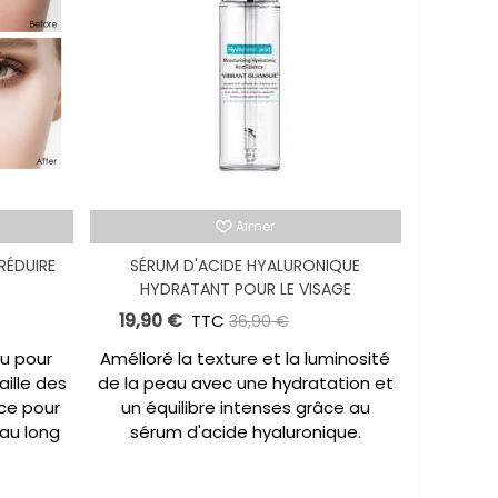
Aimer
RÉDUIRE
SÉRUM D'ACIDE HYALURONIQUE
HYDRATANT POUR LE VISAGE
19,90 €
,00 €
TTC
-17,00 €
36,90 €
çu pour
Amélioré la texture et la luminosité
aille des
de la peau avec une hydratation et
nce pour
un équilibre intenses grâce au
 au long
sérum d'acide hyaluronique.