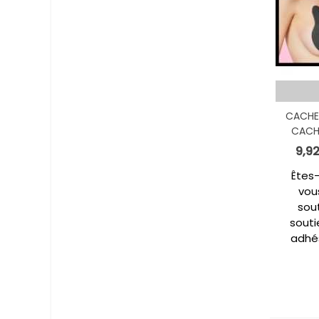
CACHE
CACHE
9,9
Êtes-
vou
sou
souti
adhés